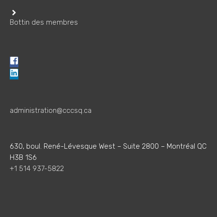
Bottin des membres
administration@cccsq.ca
630, boul. René-Lévesque West – Suite 2800 – Montréal QC
H3B 1S6
+1 514 937-5822