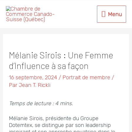
Aller
au
Menu
Menu
contenu
Mélanie Sirois : Une Femme
d’Influence à sa façon
16 septembre, 2024
/
Portrait de membre
/
Par
Jean T. Rickli
Temps de lecture : 4 mins.
Mélanie Sirois, présidente du Groupe
Dotemtex, se distingue par son leadership
inspirant et son approche novatrice dans le