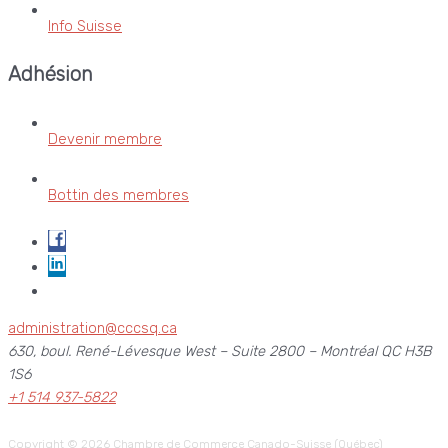
Info Suisse
Adhésion
Devenir membre
Bottin des membres
administration@cccsq.ca
630, boul. René-Lévesque West – Suite 2800 – Montréal QC H3B
1S6
+1 514 937-5822
Copyright © 2026
Chambre de Commerce Canado-Suisse (Québec)